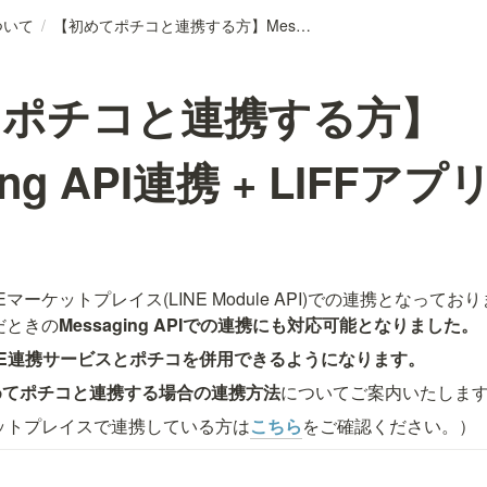
について
/
【初めてポチコと連携する方】Messaging API連携 + LIFFアプリ設定
てポチコと連携する方】
ing API連携 + LIFFア
マーケットプレイス(LINE Module API)での連携となって
だときの
Messaging APIでの連携にも対応可能となりました。
NE連携サービスとポチコを併用できるようになります。
めてポチコと連携する場合の連携方法
についてご案内いたしま
ケットプレイスで連携している方は
こちら
をご確認ください。）