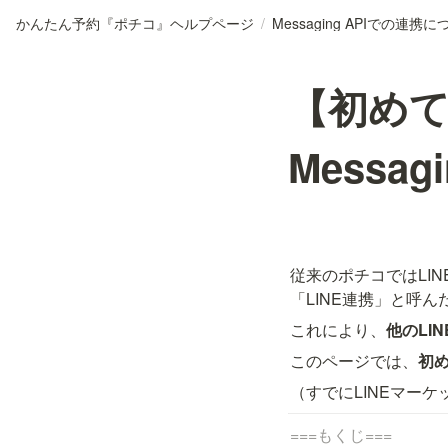
かんたん予約『ポチコ』ヘルプページ
/
Messaging APIでの連携
【初め
Messag
従来のポチコではLINE
「LINE連携」と呼ん
これにより、
他のLI
このページでは、
初
（すでにLINEマー
===もくじ===