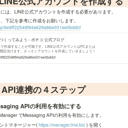
LINE公式アカウントを作成する
には、LINE公式アカウントを作成する必要があります。
.app/9e9ff22548f94a629a86e031ee0bddcf
つくってみよう - ポチコ 公式ブログ
料で作成することが可能です。LINE公式アカウントはPCまたは
開設頂けます。さっそくアカウントを作成していきましょう！
サ...
/9e9ff22548f94a629a86e031ee0bddcf
ng API連携の４ステップ
aging APIの利用を有効にする
count Manager でMessaging APIの利用を有効にします。
ウントマネージャー( 
https://manager.line.biz
) を開く