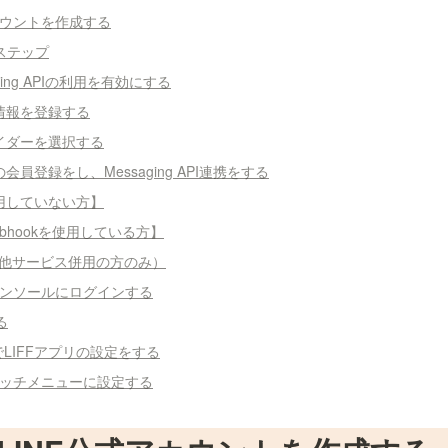
カウントを作成する
４ステップ
ing APIの利用を有効にする
情報を登録する
イダーを選択する
員登録をし、Messaging API連携をする
用していない方】
bhookを使用している方】
（他サービス併用の方のみ）
persコンソールにログインする
る
でLIFFアプリの設定をする
リッチメニューに設定する