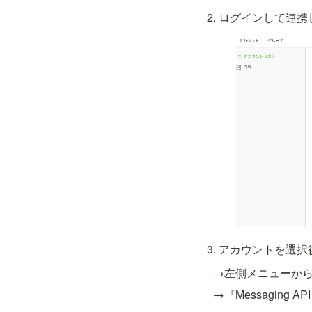
ログインして連携
アカウントを選択
　→左側メニューから『M
　→『Messaging