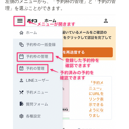
左側のメニューから、「予約枠の管理」と「予約の管
理」を選ぶことができます。