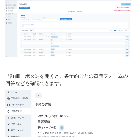
「詳細」ボタンを開くと、各予約ごとの質問フォームの
回答などを確認できます。