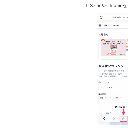
SafariやCh